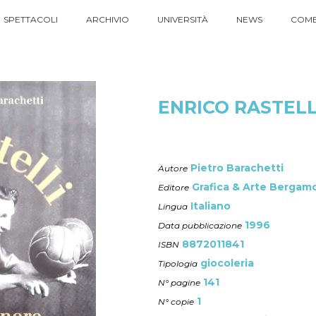
SPETTACOLI
ARCHIVIO
UNIVERSITÀ
NEWS
COME
ENRICO RASTELL
Pietro Barachetti
Autore
Grafica & Arte Bergam
Editore
Italiano
Lingua
1996
Data pubblicazione
8872011841
ISBN
giocoleria
Tipologia
141
N° pagine
1
N° copie