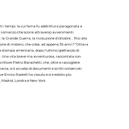
utti i tempi, la cui fama fu addirittura paragonata a
Un romanzo che scorre attraverso avvenimenti
 la Grande Guerra, la rivoluzione d'ottobre... fino alla
one di mistero, che colse, ad appena 35 anni l'"Ottava
la stampa americana, dopo l'ultimo spettacolo di
. Una vita breve ma avventurosa, raccontata con
rittore Pietro Barachetti, che, oltre a raccogliere
ania, si è avvalso di documenti e scritti conservati
ve Enrico Rastelli ha vissuto e si è esibito più
, Madrid, Londra e New York