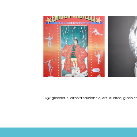
giocoleria, circo tradizionale, arti di circo, giocol
Tags: