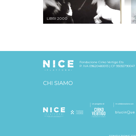
LIBRI 2000
LIBR
Fondazione Cirko Vertigo Ets
P. IVA 09620480013 | CF 93055790047
CHI SIAMO