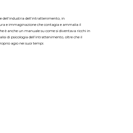
e dell’industria dell’intrattenimento, in
ntura e immaginazione che contagia e ammalia il
o che è anche un manuale su come si diventava ricchi in
si di psicologia dell’intrattenimento, oltre che il
oprio agio nei suoi tempi.