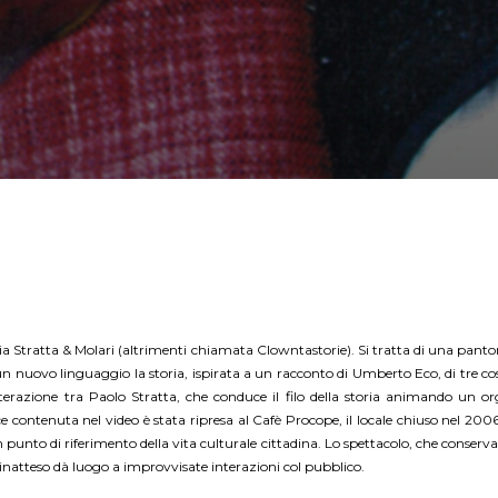
 Stratta & Molari (altrimenti chiamata Clowntastorie). Si tratta di una pantom
n un nuovo linguaggio la storia, ispirata a un racconto di Umberto Eco, di tre
interazione tra Paolo Stratta, che conduce il filo della storia animando un o
contenuta nel video è stata ripresa al Cafè Procope, il locale chiuso nel 2006
n punto di riferimento della vita culturale cittadina. Lo spettacolo, che conserva
to inatteso dà luogo a improvvisate interazioni col pubblico.