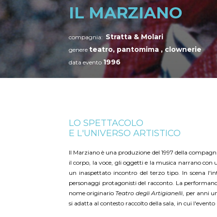
IL MARZIANO
Stratta & Molari
compagnia:
teatro, pantomima , clownerie
genere
1996
data evento
LO SPETTACOLO
E L'UNIVERSO ARTISTICO
Il Marziano è una produzione del 1997 della compagnia
il corpo, la voce, gli oggetti e la musica narrano co
un inaspettato incontro del terzo tipo. In scena l'
personaggi protagonisti del racconto. La performance 
nome originario
Teatro degli Artigianelli
, per anni u
si adatta al contesto raccolto della sala, in cui l'even