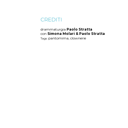
CREDITI
drammaturgia
Paolo Stratta
con
Simona Molari & Paolo Stratta
pantomima, clownerie
Tags:
Contenuti simili
Il Marziano | Galleria
St
FOTOGRAFIE 1996
COM