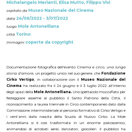
Michelangelo Merlanti, Elisa Mutto, Filippo Vivi
Museo Nazionale del Cinema
ospitato da
24/06/2022 - 3/07/2022
data
Mole Antonelliana
luogo
Torino
città
coperte da copyright
Immagini
Documentazione fotografica dell'evento
Cinema e circo, una lunga
storia d’amore,
un progetto unico nel suo genere, che
Fondazione
Cirko Vertigo
, in collaborazione con il
Museo Nazionale del
Cinema
ha realizzato fra il 24 giugno e il 3 luglio 2022 all’interno
degli spazi della
Mole Antonelliana.
Uno spettacolo mozzafiato per
festeggiare assieme al pubblico il Santo Patrono della Città, il
riconoscimento a laurea triennale in Circo contemporaneo dato dalla
Commissione interministeriale al percorso formativo di Cirko Vertigo e
i vent’anni dalla nascita della Scuola di Nuovo Cirko. La Mole
Antonelliana si è così trasformata in un enorme palcoscenico,
animandosi di acrobati aerei, danzatori, giocolieri. Il pubblico ha