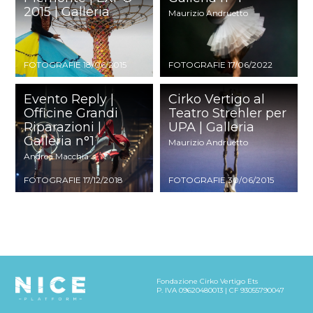
2015 | Galleria
Maurizio Andruetto
FOTOGRAFIE 18/06/2015
FOTOGRAFIE 17/06/2022
Evento Reply |
Cirko Vertigo al
Officine Grandi
Teatro Strehler per
Riparazioni |
UPA | Galleria
Galleria n°1
Maurizio Andruetto
Andrea Macchia
FOTOGRAFIE 17/12/2018
FOTOGRAFIE 30/06/2015
Fondazione Cirko Vertigo Ets
P. IVA 09620480013 | CF 93055790047