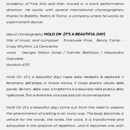
Academy of Fine Arts and then moved in a more performative
direction. He works with several international choreographers
thanks to Balletto Teatro di Torino, a company where he works as
a permanent dancer.
about choreography
HOLD ON (IT'S A BEAUTIFUL DAY)
title of music and composer Emanuele Piras , Benny Carter -
Crazy Rhythm, La Cenicienta
voice Georgia Wilson Jones / Camillo Battilossi / Alessandra
Giacobbe
duration 6'10"
Hold On (It’s a beautiful day)
nasce dalla necessità di esplorare il
fenomeno dell’attesa in chiave ironica. Il corpo diventa veicolo delle
parole, dei toni, della voce, si trasforma e si esaurisce nella pratica della
ripetizione, fino a diventare una cosa sola con la conversazione.
Hold On (It's a beautiful day) come out from the need to explore
the phenomenon of waiting in an ironic way. The body becomes a
vehicle for the words, the tones, the voice, it is transformed and
exhausted in the practice of repetition, until it becomes one with