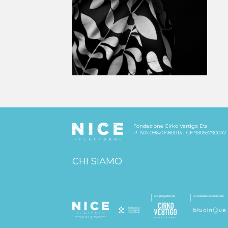
Fondazione Cirko Vertigo Ets
P. IVA 09620480013 | CF 93055790047
CHI SIAMO