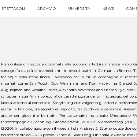
SPETTACOLI
ARCHIVIO
UNIVERSITÀ
NEWS
COME
Piemontese di nascita e diplomata alla scuola d’arte Drammatica Paolo Gr
coreografa da più di quindici anni in diversi teatri in Germania (Bremer T
Mainz) e nella scena libera. Lavorando per lo più in compagnie di reperto
rinomati come Jan Pusch, Guy Weizmann and Roni Haver, Ina Christel J
Augustjinen and Rosalba Torres, Alexandra Waierstall and Sharon Eyal and Ga
sviluppa la sua firma coreografica caratterizzata da un linguaggio del corpo 
lavora attorno al concetto di Storytelling coinvolgendo gli attori e performer
realta´ e finzione, tra segreto ed esplicito, tra pubblico e personale. Ale
anche per giovani e bambini. Per tanzmainz ha creato
Unendliche N
tanzcompagnie Oldenburg
Elfenbeinhaut
(2010) e
Niemandstag
(2012)
(2020). In collaborazione con il video artista Andreas J. Etter produce due co
nel settembre del 2020 presso Dance All Year Long, Finlandia, e
About me
(m