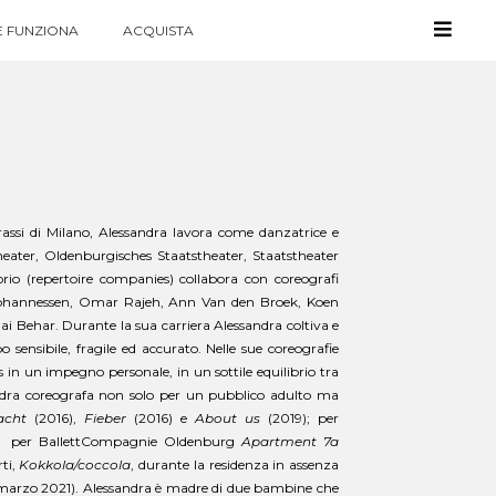
 FUNZIONA
ACQUISTA
assi di Milano, Alessandra lavora come danzatrice e
heater, Oldenburgisches Staatstheater, Staatstheater
rio (repertoire companies) collabora con coreografi
ohannessen, Omar Rajeh, Ann Van den Broek, Koen
i Behar. Durante la sua carriera Alessandra coltiva e
sensibile, fragile ed accurato. Nelle sue coreografie
s in un impegno personale, in un sottile equilibrio tra
ssandra coreografa non solo per un pubblico adulto ma
acht
(2016),
Fieber
(2016) e
About us
(2019); per
; per BallettCompagnie Oldenburg
Apartment 7a
rti,
Kokkola/coccola
, durante la residenza in assenza
arzo 2021). Alessandra è madre di due bambine che