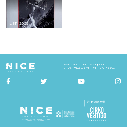
LIBRI 2002
Fondazione Cirko Vertigo Ets
P. IVA 09620480013 | CF 93055790047