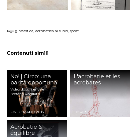
ginnastica, acrobatica al suolo, sport
Tags:
Contenuti simili
No! | Circo: una
L'acrobatie et les
parità opportuna
acrobates
Video documentale
Stefano Rogliatti
ON DEMAND
2013
LIBRI 1919
Acrobatie &
équilibre