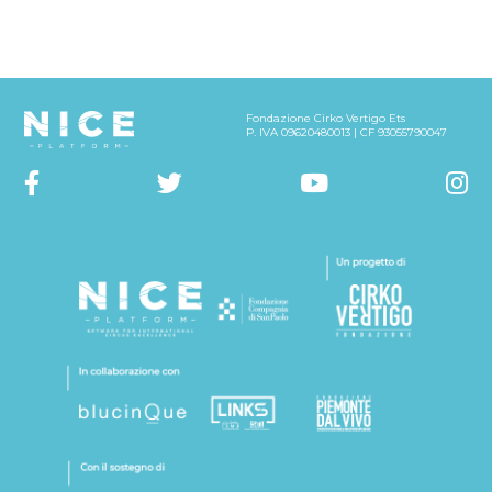
Fondazione Cirko Vertigo Ets
P. IVA 09620480013 | CF 93055790047