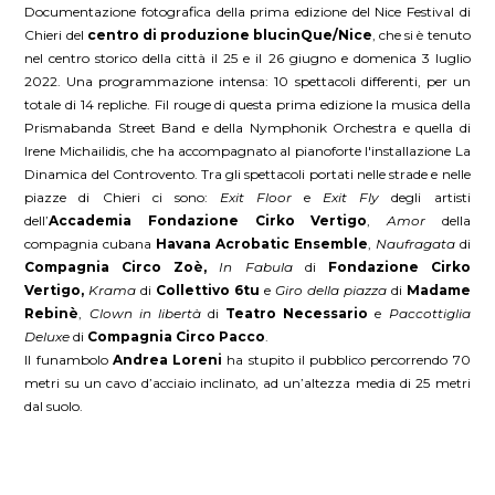
Documentazione fotografica della prima edizione del Nice Festival di
Chieri del
centro di produzione blucinQue/Nice
, che si è tenuto
nel centro storico della città il 25 e il 26 giugno e domenica 3 luglio
2022. Una programmazione intensa: 10 spettacoli differenti, per un
totale di 14 repliche. Fil rouge di questa prima edizione la musica della
Prismabanda Street Band e della Nymphonik Orchestra e quella di
Irene Michailidis, che ha accompagnato al pianoforte l'installazione La
Dinamica del Controvento. Tra gli spettacoli portati nelle strade e nelle
piazze di Chieri ci sono:
Exit Floor
e
Exit Fly
degli artisti
dell’
Accademia Fondazione Cirko Vertigo
,
Amor
della
compagnia cubana
Havana Acrobatic Ensemble
,
Naufragata
di
Compagnia Circo Zoè,
In Fabula
di
Fondazione Cirko
Vertigo,
Krama
di
Collettivo 6tu
e
Giro della piazza
di
Madame
Rebinè
,
Clown in libertà
di
Teatro Necessario
e
Paccottiglia
Deluxe
di
Compagnia Circo Pacco
.
Il funambolo
Andrea Loreni
ha stupito il pubblico percorrendo 70
metri su un cavo d’acciaio inclinato, ad un’altezza media di 25 metri
dal suolo.