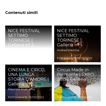
Contenuti simili
NICE FESTIVAL
NICE FESTIVAL
SETTIMO
SETTIMO
TORINESE |
TORINESE |
Galleria n° 2
Galleria n° 1
Andrea Macchia
Andrea Macchia
FOTOGRAFIE 21/05/2022
FOTOGRAFIE 16/05/2022
CINEMA E CIRCO,
Circus Made in
UNA LUNGA
Piemonte | EXPO
STORIA D'AMORE |
2015 | Galleria
Galleria n°2
Maurizio Andruetto
FOTOGRAFIE 23/05/2022
FOTOGRAFIE 18/06/2015