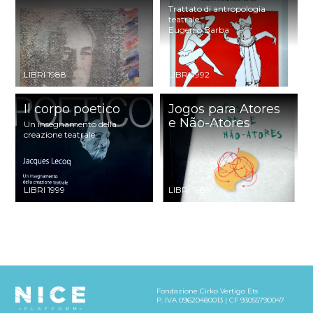
Trattato di antropologia
teatrale
Eugenio Barba
LIBRI 1988
LIBRI 1992
Il corpo poetico
Jogos para Atores
e Não-Atores
Un insegnamento della
creazione teatrale
LIBRI 1999
LIBRI 1989
Fondazione Cirko Vertigo Ets
P. IVA 09620480013 | CF 93055790047