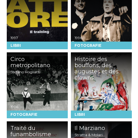
Generi
1997
1996
LIBRI
FOTOGRAFIE
Artista / Compagnia / Autore
Circo
Histoire des
metropolitano
bouffons, des
augustes et des
Stefano Rogliatti
clowns
Anno
1996
1996
FOTOGRAFIE
LIBRI
Traité du
Il Marziano
funambolisme
Stratta & Molari