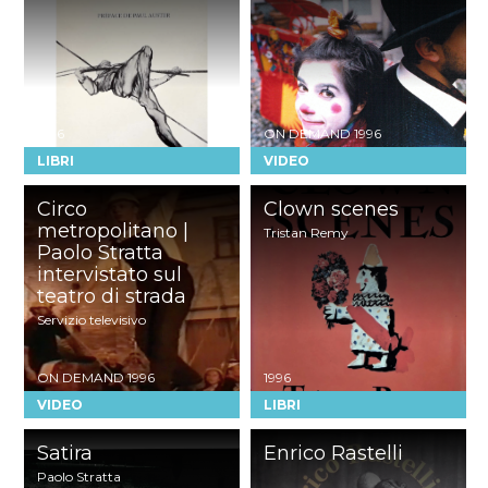
1996
ON DEMAND
1996
LIBRI
VIDEO
Circo
Clown scenes
metropolitano |
Tristan Remy
Paolo Stratta
intervistato sul
teatro di strada
Servizio televisivo
ON DEMAND
1996
1996
VIDEO
LIBRI
Satira
Enrico Rastelli
Paolo Stratta