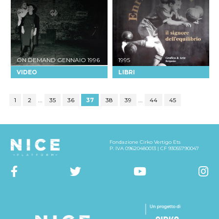
ON DEMAND
GENNAIO 1996
1995
VIDEO
LIBRI
1
2
...
35
36
37
38
39
...
44
45
Fondazione Cirko Vertigo Ets
P. IVA 09620480013 | CF 93055790047