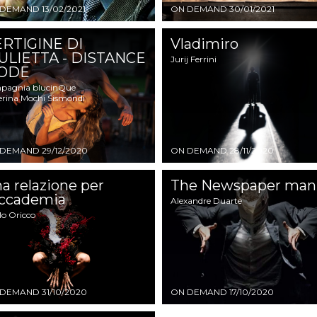
 DEMAND
13/02/2021
ON DEMAND
30/01/2021
RTIGINE DI
Vladimiro
ULIETTA - DISTANCE
Jurij Ferrini
ODE
pagnia blucinQue
erina Mochi Sismondi
 DEMAND
29/12/2020
ON DEMAND
28/11/2020
a relazione per
The Newspaper man
accademia
Alexandre Duarte
lo Oricco
 DEMAND
31/10/2020
ON DEMAND
17/10/2020