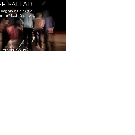
FF BALLAD
pagnia blucinQue
erina Mochi Sismondi
 DEMAND
2018
CONTATTI