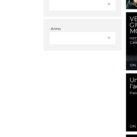
ON
VE
GI
Anno
M
com
Cat
ON
Un
l'
Pao
ON