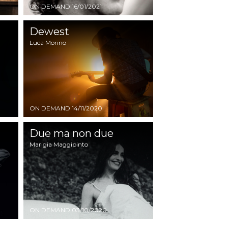
ON DEMAND
16/01/2021
Dewest
Luca Morino
ON DEMAND
14/11/2020
Due ma non due
Marigia Maggipinto
ON DEMAND
03/10/2020