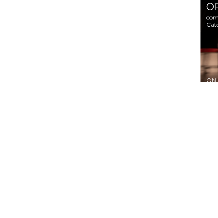
O
com
Cat
ON
Fondazione Cirko Vertigo Ets
P. IVA 09620480013 | CF 93055790047
CHI SIAMO