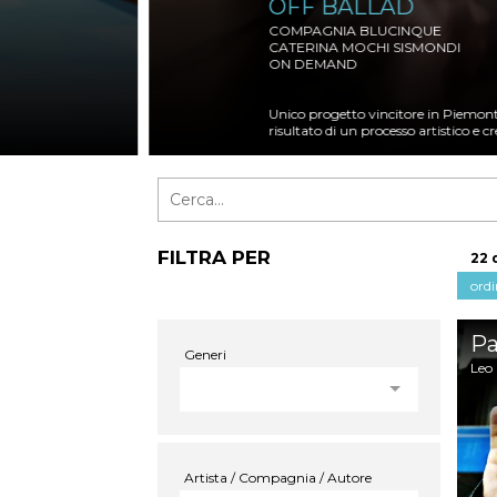
OFF BALLAD
COMPAGNIA BLUCINQUE
CATERINA MOCHI SISMONDI
ON DEMAND
Unico progetto vincitore in Piemonte
risultato di un processo artistico e c
FILTRA PER
22 
P
Generi
Leo 
Artista / Compagnia / Autore